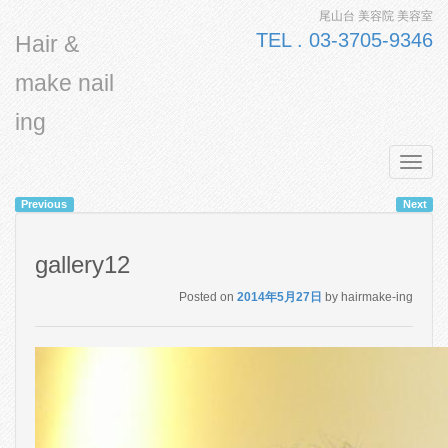
尾山台 美容院 美容室
TEL . 03-3705-9346
Hair &
make nail
ing
Toggl
navig
Previous
Next
gallery12
Posted on
2014年5月27日
by
hairmake-ing